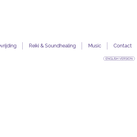
rijding
Reiki & Soundhealing
Music
Contact
ENGLISH VERSION
SOPHIE
Mol
e Mol is lead zangeres en coach. Van kleins af aan is
ngen of in ieder geval met muziek bezig. Vanaf haar
erschillende zangcoaches aan de slag gegaan.