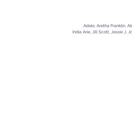
Adele, Aretha Franklin, A
India Arie, Jill Scott, Jessie 
CONTACT
HANDIGE
LINKS
Zangles
Sophie mol
Stembevrijding
info@sophiessound.nl
+31615065388