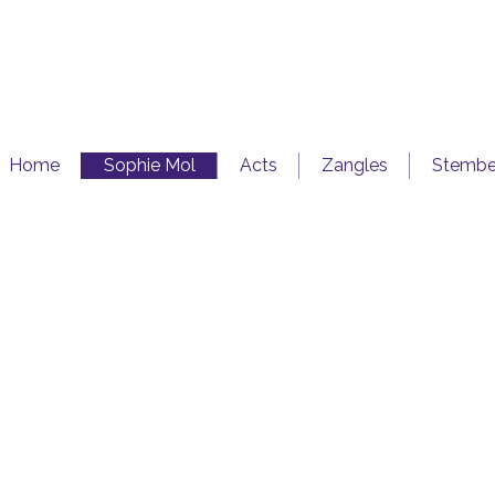
Home
Sophie Mol
Acts
Zangles
Stembev
De energieke 31 jarige Sophi
Sophie altijd al aan het zi
twaalfde is zij met v