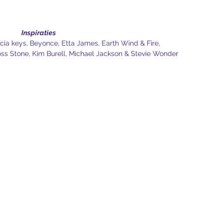
Inspiraties
licia keys, Beyonce, Etta James, Earth Wind & Fire,
J, Joss Stone, Kim Burell, Michael Jackson & Stevie Wonder
Privacyverklaring
Cookiebeleid
Algemene voorwaarden
Annuleringsvoorwaarde
n
Disclaimer