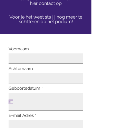
hier
contact op
Voor je het weet sta jij nog meer te
schitteren op het podium!
Voornaam
Achternaam
r
Geboortedatum
*
e
q
u
i
r
e
E-mail Adres
d