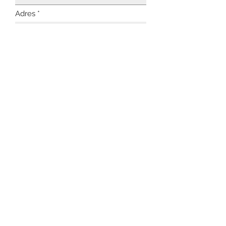
Adres
Telefoonnummer
Type les
Selecteer je lesdag
*
Maandag
Woensdag
Kan allebei
Selecteer je dagdeel
*
Middag
Avond